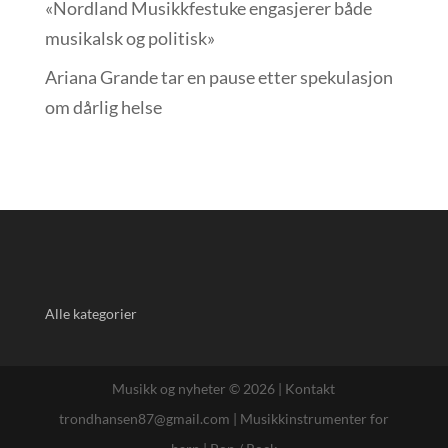
«Nordland Musikkfest­uke engasjerer både
musikalsk og politisk»
Ariana Grande tar en pause etter spekulasjon
om dårlig helse
Alle kategorier
Musikk og nyheter © 2026 |
Kontakt
trondhansen87@gmail.com
|
Musikkinstrumenter for