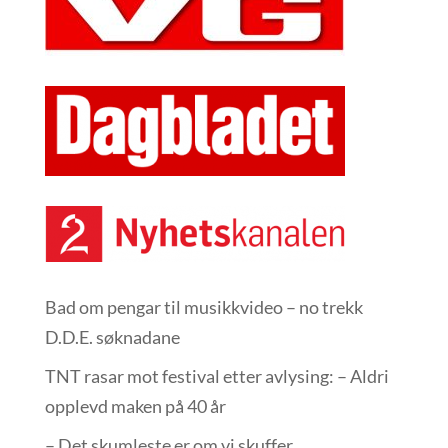
Bad om pengar til musikkvideo – no trekk
D.D.E. søknadane
TNT rasar mot festival etter avlysing: – Aldri
opplevd maken på 40 år
– Det skumleste er om vi skuffer