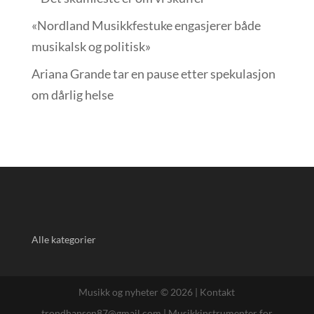
«Nordland Musikkfest­uke engasjerer både
musikalsk og politisk»
Ariana Grande tar en pause etter spekulasjon
om dårlig helse
Alle kategorier
Musikk og nyheter © 2026 |
Kontakt
trondhansen87@gmail.com
|
Musikkinstrumenter for