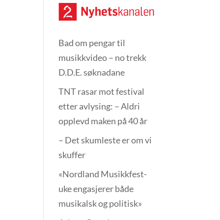
Bad om pengar til
musikkvideo – no trekk
D.D.E. søknadane
TNT rasar mot festival
etter avlysing: – Aldri
opplevd maken på 40 år
– Det skumleste er om vi
skuffer
«Nordland Musikkfest­
uke engasjerer både
musikalsk og politisk»