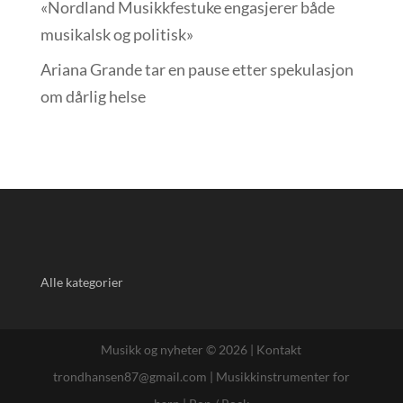
«Nordland Musikkfest­uke engasjerer både
musikalsk og politisk»
Ariana Grande tar en pause etter spekulasjon
om dårlig helse
Alle kategorier
Musikk og nyheter © 2026 |
Kontakt
trondhansen87@gmail.com
|
Musikkinstrumenter for