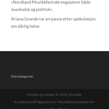
«Nordland Musikkfest­uke engasjerer både
musikalsk og politisk»
Ariana Grande tar en pause etter spekulasjon
om dårlig helse
Alle kategorier
Musikk og nyheter © 2026 |
Kontakt
trondhansen87@gmail.com
|
Musikkinstrumenter for