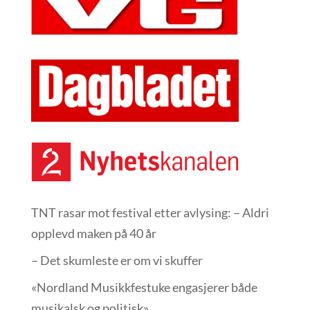
TNT rasar mot festival etter avlysing: – Aldri
opplevd maken på 40 år
– Det skumleste er om vi skuffer
«Nordland Musikkfest­uke engasjerer både
musikalsk og politisk»