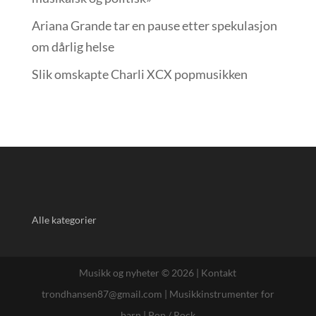
Ariana Grande tar en pause etter spekulasjon
om dårlig helse
Slik omskapte Charli XCX popmusikken
Alle kategorier
Musikk og nyheter © 2026 |
Kontakt
trondhansen87@gmail.com
|
Musikkinstrumenter for
barn
|
Pop / Rock