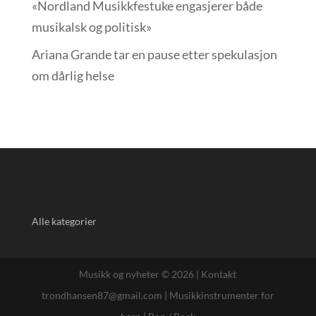
«Nordland Musikkfest­uke engasjerer både
musikalsk og politisk»
Ariana Grande tar en pause etter spekulasjon
om dårlig helse
Alle kategorier
Musikk og nyheter © 2026 |
Kontakt
trondhansen87@gmail.com
|
Musikkinstrumenter for