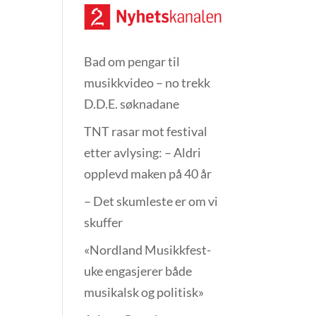
Bad om pengar til
musikkvideo – no trekk
D.D.E. søknadane
TNT rasar mot festival
etter avlysing: – Aldri
opplevd maken på 40 år
– Det skumleste er om vi
skuffer
«Nordland Musikkfest­
uke engasjerer både
musikalsk og politisk»