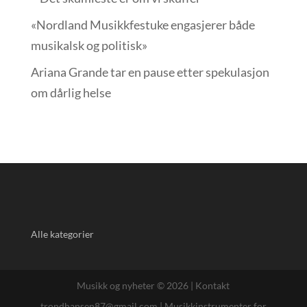
«Nordland Musikkfest­uke engasjerer både
musikalsk og politisk»
Ariana Grande tar en pause etter spekulasjon
om dårlig helse
Alle kategorier
Musikk og nyheter © 2026 |
Kontakt
trondhansen87@gmail.com
|
Musikkinstrumenter for