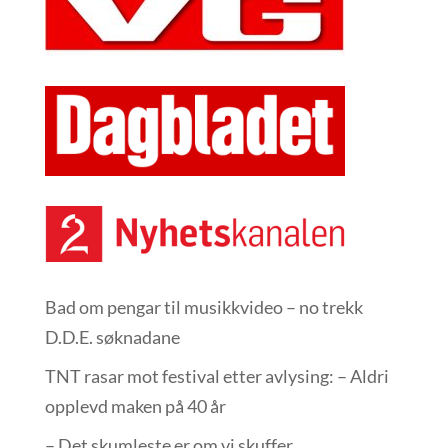
Bad om pengar til musikkvideo – no trekk
D.D.E. søknadane
TNT rasar mot festival etter avlysing: – Aldri
opplevd maken på 40 år
– Det skumleste er om vi skuffer