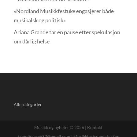
«Nordland Musikkfest­uke engasjerer både
musikalsk og politisk»
Ariana Grande tar en pause etter spekulasjon
om dårlig helse
Alle kategorier
Musikk og nyheter © 2026 |
Kontakt
trondhansen87@gmail.com
|
Musikkinstrumenter for