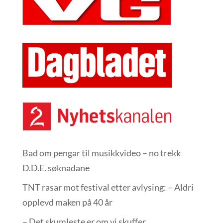
Bad om pengar til musikkvideo – no trekk
D.D.E. søknadane
TNT rasar mot festival etter avlysing: – Aldri
opplevd maken på 40 år
– Det skumleste er om vi skuffer