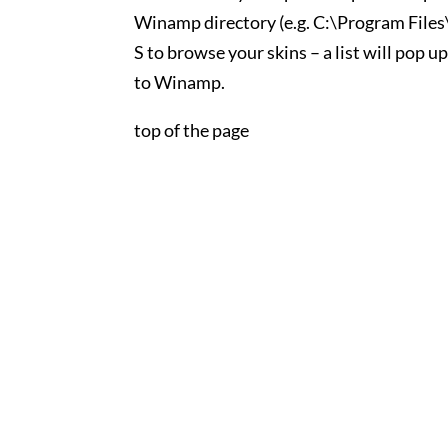
Winamp directory (e.g. C:\Program File
S to browse your skins – a list will pop u
to Winamp.
top of the page