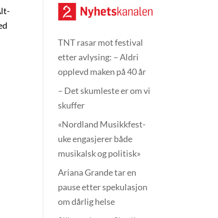
lt-
ied
TNT rasar mot festival
etter avlysing: – Aldri
opplevd maken på 40 år
– Det skumleste er om vi
skuffer
«Nordland Musikkfest­
uke engasjerer både
musikalsk og politisk»
Ariana Grande tar en
pause etter spekulasjon
om dårlig helse