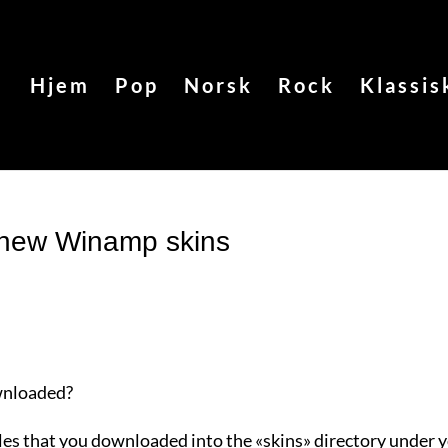
Hjem
Pop
Norsk
Rock
Klassis
 new Winamp skins
wnloaded?
 files that you downloaded into the «skins» directory under 