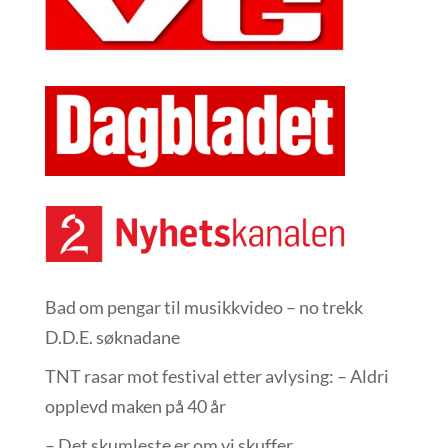
Bad om pengar til musikkvideo – no trekk
D.D.E. søknadane
TNT rasar mot festival etter avlysing: – Aldri
opplevd maken på 40 år
– Det skumleste er om vi skuffer