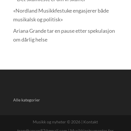
«Nordland Musikkfest­uke engasjerer både
musikalsk og politisk»
Ariana Grande tar en pause etter spekulasjon
om dårlig helse
Alle kategorier
Musikk og nyheter © 2026 |
Kontakt
trondhansen87@gmail.com
|
Musikkinstrumenter for