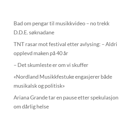
Bad om pengar til musikkvideo – no trekk
D.D.E. søknadane
TNT rasar mot festival etter avlysing: – Aldri
opplevd maken på 40 år
– Det skumleste er om vi skuffer
«Nordland Musikkfest­uke engasjerer både
musikalsk og politisk»
Ariana Grande tar en pause etter spekulasjon
om dårlig helse