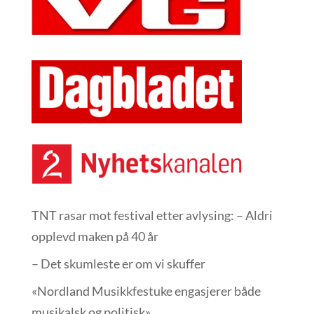
TNT rasar mot festival etter avlysing: – Aldri
opplevd maken på 40 år
– Det skumleste er om vi skuffer
«Nordland Musikkfest­uke engasjerer både
musikalsk og politisk»