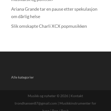
Ariana Grande tar en pause etter spekulasjon
om dårlig helse
Slik omskapte Charli XCX popmusikken
Alle kategorier
Musikk og nyheter © 2026 |
Kontakt
trondhansen87@gmail.com
|
Musikkinstrumenter for
barn
|
Pop / Rock