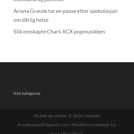
Ariana Grande tar en pause etter spekulasjon
om dårlig helse
Slik omskapte Charli XCX popmusikken
Alle kategorier
Musikk og nyheter © 2026 |
Kontakt
trondhansen87@gmail.com
|
Musikkinstrumenter for
barn
|
Pop / Rock