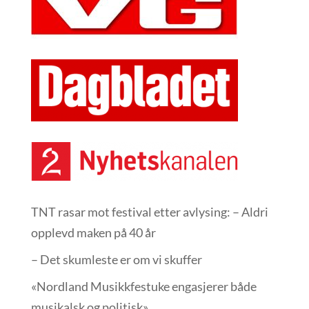
TNT rasar mot festival etter avlysing: – Aldri
opplevd maken på 40 år
– Det skumleste er om vi skuffer
«Nordland Musikkfest­uke engasjerer både
musikalsk og politisk»