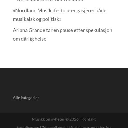
«Nordland Musikkfest­uke engasjerer både
musikalsk og politisk»
Ariana Grande tar en pause etter spekulasjon
om dårlig helse
Alle kategorier
Musikk og nyheter © 2026 |
Kontakt
trondhansen87@gmail.com
|
Musikkinstrumenter for