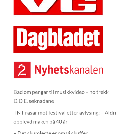
Bad om pengar til musikkvideo – no trekk
D.D.E. søknadane
TNT rasar mot festival etter avlysing: – Aldri
opplevd maken på 40 år
– Det skumleste er om vi skuffer