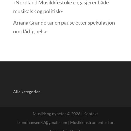
«Nordland Musikkfest­uke engasjerer både
musikalsk og politisk»
Ariana Grande tar en pause etter spekulasjon
om dårlig helse
Alle kategorier
Musikk og nyheter © 2026 |
Kontakt
trondhansen87@gmail.com
|
Musikkinstrumenter for