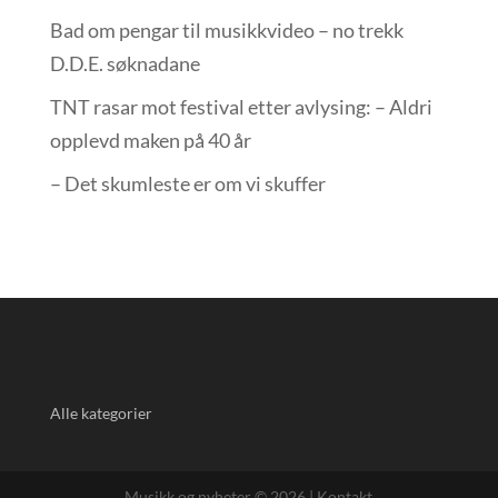
Bad om pengar til musikkvideo – no trekk
D.D.E. søknadane
TNT rasar mot festival etter avlysing: – Aldri
opplevd maken på 40 år
– Det skumleste er om vi skuffer
Alle kategorier
Musikk og nyheter © 2026 |
Kontakt