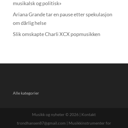
musikalsk og politisk»
Ariana Grande tar en pause etter spekulasjon
om dårlig helse
Slik omskapte Charli XCX popmusikken
Alle kategorier
Musikk og nyheter © 2026 |
Kontakt
trondhansen87@gmail.com
|
Musikkinstrumenter for