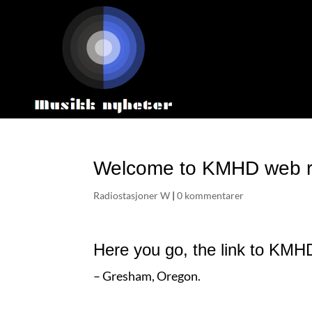
Welcome to KMHD web ra
Radiostasjoner W
|
0 kommentarer
Here you go, the link to KMH
– Gresham, Oregon.