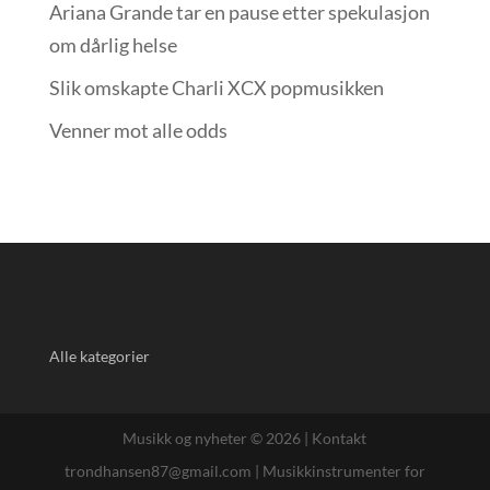
Ariana Grande tar en pause etter spekulasjon
om dårlig helse
Slik omskapte Charli XCX popmusikken
Venner mot alle odds
Alle kategorier
Musikk og nyheter © 2026 |
Kontakt
trondhansen87@gmail.com
|
Musikkinstrumenter for