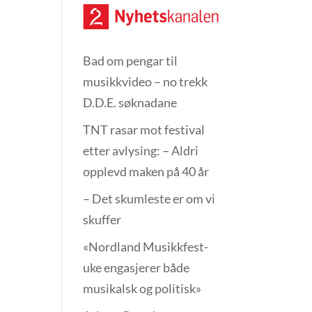
Bad om pengar til
musikkvideo – no trekk
D.D.E. søknadane
TNT rasar mot festival
etter avlysing: – Aldri
opplevd maken på 40 år
– Det skumleste er om vi
skuffer
«Nordland Musikkfest­
uke engasjerer både
musikalsk og politisk»