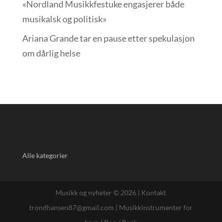
«Nordland Musikkfest­uke engasjerer både
musikalsk og politisk»
Ariana Grande tar en pause etter spekulasjon
om dårlig helse
Alle kategorier
Musikk og nyheter © 2026 |
Kontakt
trondhansen87@gmail.com
|
Musikkinstrumenter for