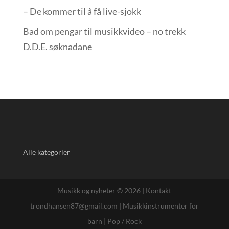
– De kommer til å få live-sjokk
Bad om pengar til musikkvideo – no trekk
D.D.E. søknadane
Alle kategorier
Musikk og nyheter © 2026 |
Kontakt
trondhansen87@gmail.com
|
Musikkinstrumenter for
barn
|
Pop / Rock