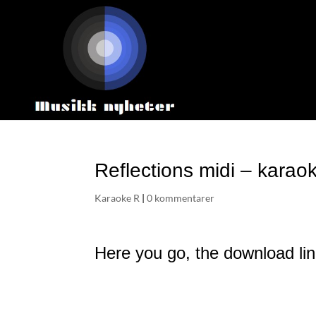
Reflections midi – karao
Karaoke R
|
0 kommentarer
Here you go, the download link