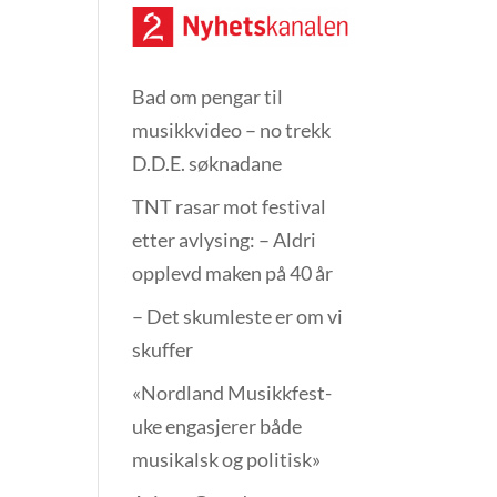
Bad om pengar til
musikkvideo – no trekk
D.D.E. søknadane
TNT rasar mot festival
etter avlysing: – Aldri
opplevd maken på 40 år
– Det skumleste er om vi
skuffer
«Nordland Musikkfest­
uke engasjerer både
musikalsk og politisk»