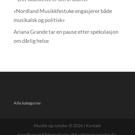
«Nordland Musikkfest­uke engasjerer både
musikalsk og politisk»
Ariana Grande tar en pause etter spekulasjon
om dårlig helse
Alle kategorier
Musikk og nyheter © 2026 |
Kontakt
trondhansen87@gmail.com
|
Musikkinstrumenter for