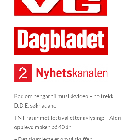
Bad om pengar til musikkvideo – no trekk
D.D.E. søknadane
TNT rasar mot festival etter avlysing: – Aldri
opplevd maken på 40 år
– Det skumleste er om vi skuffer