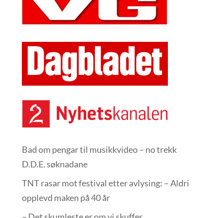
Bad om pengar til musikkvideo – no trekk
D.D.E. søknadane
TNT rasar mot festival etter avlysing: – Aldri
opplevd maken på 40 år
– Det skumleste er om vi skuffer