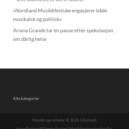
«Nordland Musikkfest­uke engasjerer både
musikalsk og politisk»
Ariana Grande tar en pause etter spekulasjon
om dårlig helse
Alle kategorier
Musikk og nyheter © 2026 |
Kontakt
trondhansen87@gmail.com
|
Musikkinstrumenter for