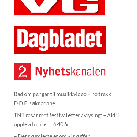
Bad om pengar til musikkvideo – no trekk
D.D.E. søknadane
TNT rasar mot festival etter avlysing: – Aldri
opplevd maken på 40 år
– Det skumleste er om vi skuffer