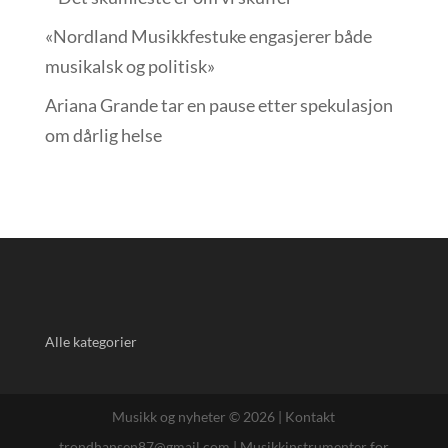
«Nordland Musikkfest­uke engasjerer både
musikalsk og politisk»
Ariana Grande tar en pause etter spekulasjon
om dårlig helse
Alle kategorier
Musikk og nyheter © 2026 |
Kontakt
trondhansen87@gmail.com
|
Musikkinstrumenter for