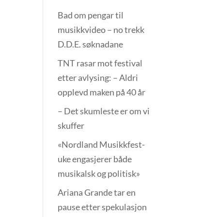
Bad om pengar til
musikkvideo – no trekk
D.D.E. søknadane
TNT rasar mot festival
etter avlysing: – Aldri
opplevd maken på 40 år
– Det skumleste er om vi
skuffer
«Nordland Musikkfest­
uke engasjerer både
musikalsk og politisk»
Ariana Grande tar en
pause etter spekulasjon