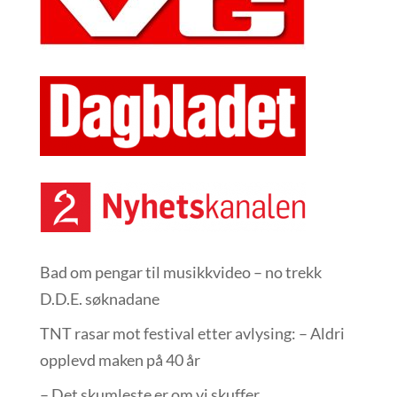
Bad om pengar til musikkvideo – no trekk
D.D.E. søknadane
TNT rasar mot festival etter avlysing: – Aldri
opplevd maken på 40 år
– Det skumleste er om vi skuffer