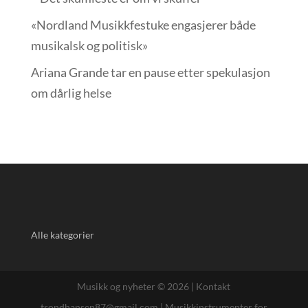
«Nordland Musikkfest­uke engasjerer både
musikalsk og politisk»
Ariana Grande tar en pause etter spekulasjon
om dårlig helse
Alle kategorier
Musikk og nyheter © 2026 |
Kontakt
trondhansen87@gmail.com
|
Musikkinstrumenter for