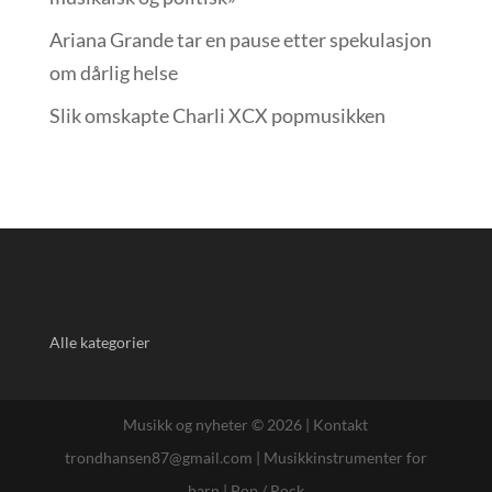
Ariana Grande tar en pause etter spekulasjon
om dårlig helse
Slik omskapte Charli XCX popmusikken
Alle kategorier
Musikk og nyheter © 2026 |
Kontakt
trondhansen87@gmail.com
|
Musikkinstrumenter for
barn
|
Pop / Rock