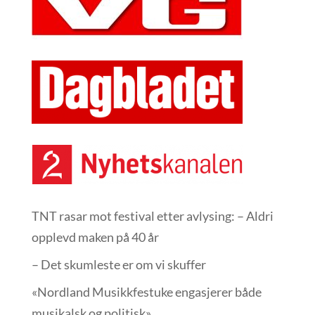
TNT rasar mot festival etter avlysing: – Aldri
opplevd maken på 40 år
– Det skumleste er om vi skuffer
«Nordland Musikkfest­uke engasjerer både
musikalsk og politisk»