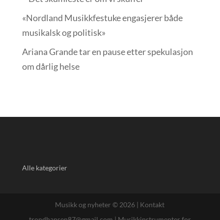
«Nordland Musikkfest­uke engasjerer både
musikalsk og politisk»
Ariana Grande tar en pause etter spekulasjon
om dårlig helse
Alle kategorier
Musikk og nyheter © 2026 |
Kontakt
trondhansen87@gmail.com
|
Musikkinstrumenter for