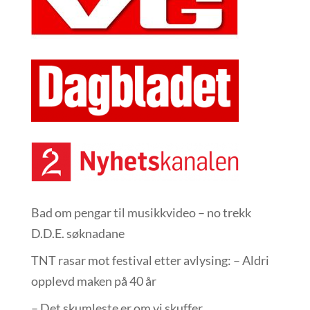
Bad om pengar til musikkvideo – no trekk
D.D.E. søknadane
TNT rasar mot festival etter avlysing: – Aldri
opplevd maken på 40 år
– Det skumleste er om vi skuffer