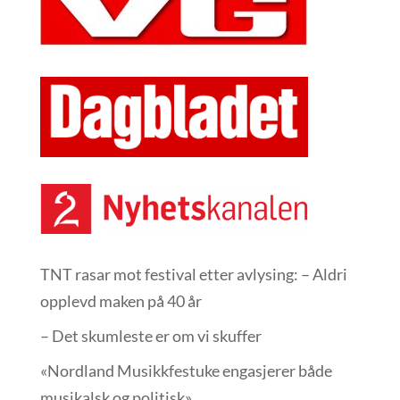
TNT rasar mot festival etter avlysing: – Aldri
opplevd maken på 40 år
– Det skumleste er om vi skuffer
«Nordland Musikkfest­uke engasjerer både
musikalsk og politisk»