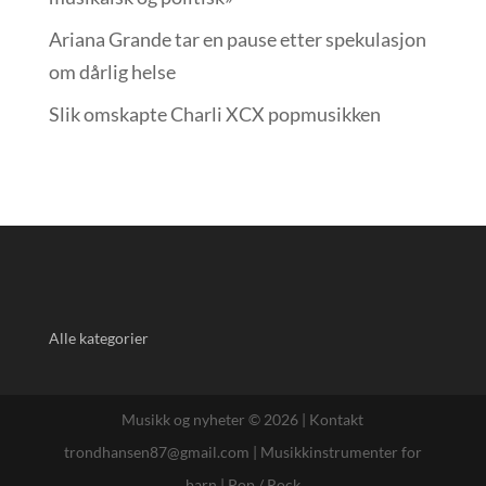
Ariana Grande tar en pause etter spekulasjon
om dårlig helse
Slik omskapte Charli XCX popmusikken
Alle kategorier
Musikk og nyheter © 2026 |
Kontakt
trondhansen87@gmail.com
|
Musikkinstrumenter for
barn
|
Pop / Rock