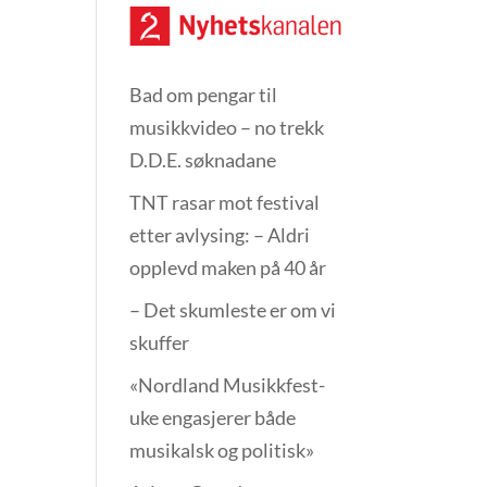
Bad om pengar til
musikkvideo – no trekk
D.D.E. søknadane
TNT rasar mot festival
etter avlysing: – Aldri
opplevd maken på 40 år
– Det skumleste er om vi
skuffer
«Nordland Musikkfest­
uke engasjerer både
musikalsk og politisk»