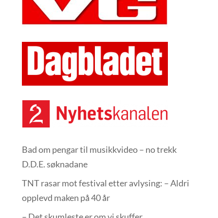
Bad om pengar til musikkvideo – no trekk
D.D.E. søknadane
TNT rasar mot festival etter avlysing: – Aldri
opplevd maken på 40 år
– Det skumleste er om vi skuffer