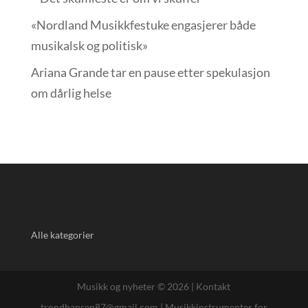
«Nordland Musikkfest­uke engasjerer både
musikalsk og politisk»
Ariana Grande tar en pause etter spekulasjon
om dårlig helse
Alle kategorier
Musikk og nyheter © 2026 |
Kontakt
trondhansen87@gmail.com
|
Musikkinstrumenter for