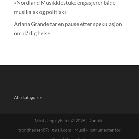
«Nordland Musikkfest­uke engasjerer både
musikalsk og politisk»
Ariana Grande tar en pause etter spekulasjon
om dårlig helse
Alle kategorier
Musikk og nyheter © 2026 |
Kontakt
trondhansen87@gmail.com
|
Musikkinstrumenter for