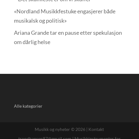
«Nordland Musikkfest­uke engasjerer både
musikalsk og politisk»
Ariana Grande tar en pause etter spekulasjon
om dårlig helse
Alle kategorier
Musikk og nyheter © 2026 |
Kontakt
trondhansen87@gmail.com
|
Musikkinstrumenter for