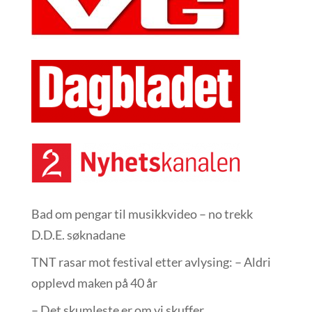
Bad om pengar til musikkvideo – no trekk
D.D.E. søknadane
TNT rasar mot festival etter avlysing: – Aldri
opplevd maken på 40 år
– Det skumleste er om vi skuffer