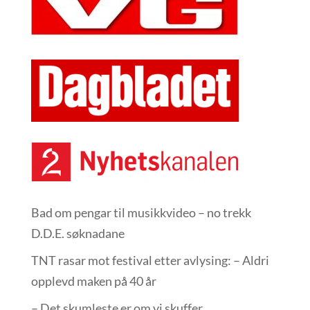
Bad om pengar til musikkvideo – no trekk
D.D.E. søknadane
TNT rasar mot festival etter avlysing: – Aldri
opplevd maken på 40 år
– Det skumleste er om vi skuffer