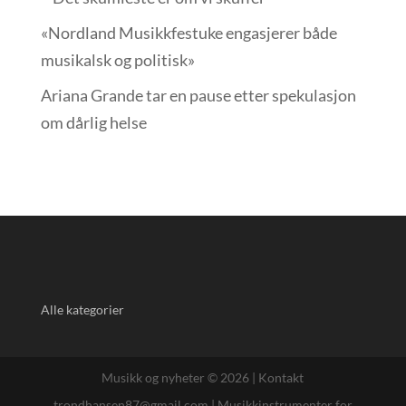
«Nordland Musikkfest­uke engasjerer både
musikalsk og politisk»
Ariana Grande tar en pause etter spekulasjon
om dårlig helse
Alle kategorier
Musikk og nyheter © 2026 |
Kontakt
trondhansen87@gmail.com
|
Musikkinstrumenter for