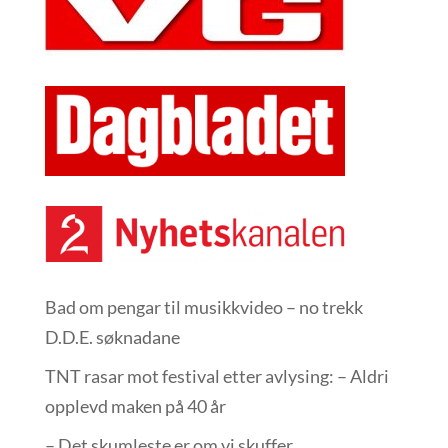
Bad om pengar til musikkvideo – no trekk
D.D.E. søknadane
TNT rasar mot festival etter avlysing: – Aldri
opplevd maken på 40 år
– Det skumleste er om vi skuffer