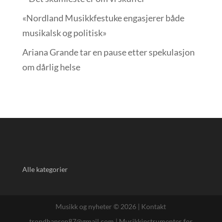
«Nordland Musikkfest­uke engasjerer både
musikalsk og politisk»
Ariana Grande tar en pause etter spekulasjon
om dårlig helse
Alle kategorier
Musikk og nyheter © 2026 |
Kontakt
trondhansen87@gmail.com
|
Musikkinstrumenter for