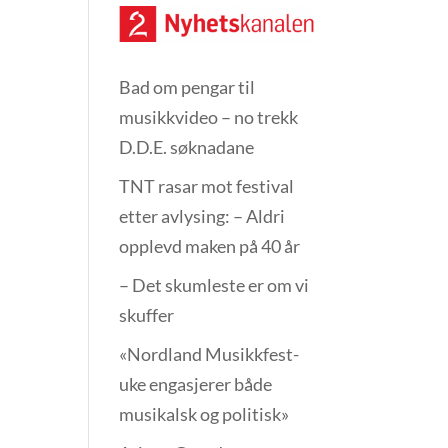
Bad om pengar til
musikkvideo – no trekk
D.D.E. søknadane
TNT rasar mot festival
etter avlysing: – Aldri
opplevd maken på 40 år
– Det skumleste er om vi
skuffer
«Nordland Musikkfest­
uke engasjerer både
musikalsk og politisk»