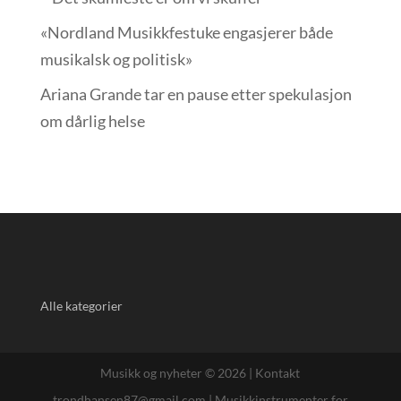
«Nordland Musikkfest­uke engasjerer både
musikalsk og politisk»
Ariana Grande tar en pause etter spekulasjon
om dårlig helse
Alle kategorier
Musikk og nyheter © 2026 |
Kontakt
trondhansen87@gmail.com
|
Musikkinstrumenter for