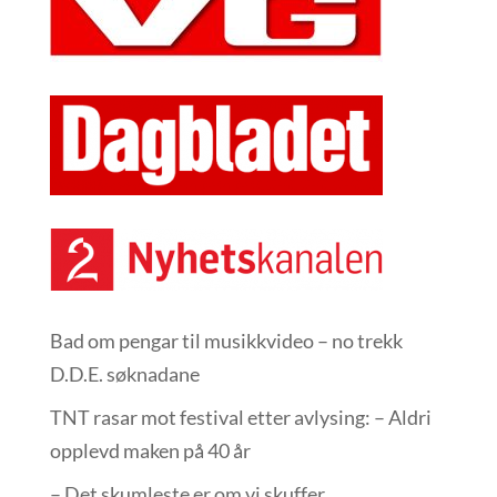
Bad om pengar til musikkvideo – no trekk
D.D.E. søknadane
TNT rasar mot festival etter avlysing: – Aldri
opplevd maken på 40 år
– Det skumleste er om vi skuffer